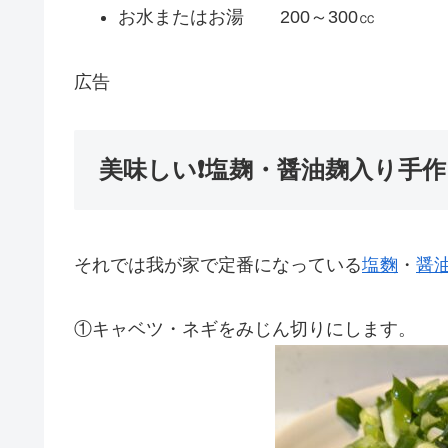
お水またはお湯 200～300㏄
広告
美味しい❗塩麹・醤油麹入り手
それでは我が家で定番になっている
塩麴
・
醤
①キャベツ・ネギをみじん切りにします。