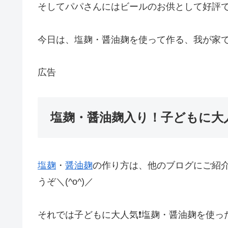
そしてパパさんにはビールのお供として好評
今日は、塩麹・醤油麹を使って作る、我が家
広告
塩麹・醤油麹入り！子どもに大
塩麹
・
醤油麹
の作り方は、他のブログにご紹
うぞ＼(^o^)／
それでは子どもに大人気❗塩麹・醤油麹を使っ