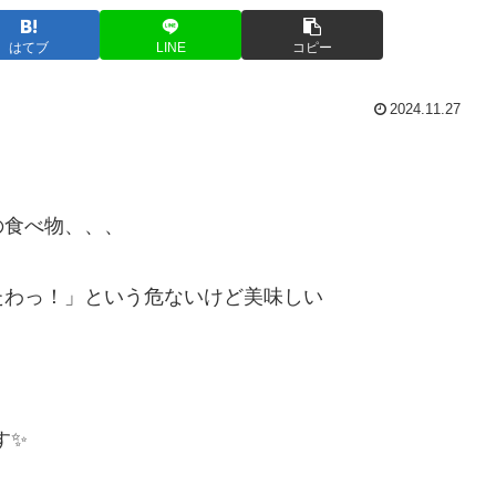
はてブ
LINE
コピー
2024.11.27
の食べ物、、、
たわっ！」という危ないけど美味しい
✨️