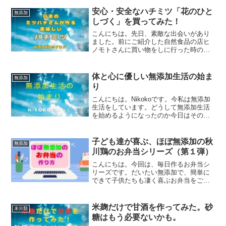
きるし、アレンジすると工夫次第で、い
ろんなスイーツを作ることができます✨
安心・安全なハチミツ「花のひと
無添加
スイーツも買おうとしても...
しづく」を買ってみた！
こんにちは。先日、素敵な出会いがあり
ました。前にご紹介した自然食品の店ヒ
ノモトさんに買い物をしに行った時のこ
とです。ヒノモトさんの店内で、金色に
輝くものが小さな小瓶がズラリと並んで
います。優しそうなとっても柔らかい表
体と心に優しい無添加生活の始ま
無添加
情をしている1人の男性の...
り
こんにちは。Nikokoです。今私は無添加
生活をしています。どうして無添加生活
を始めるようになったのか今日はそのき
っかけをお話したいと思います。無添加
生活と聞くと皆さんはどのようなことを
想像しますか？例えば無添加のものは高
子ども達が喜ぶ、ほぼ無添加の秋
無添加
いのではないか？と...
川鶏のお弁当シリーズ（第１弾）
こんにちは。今回は、毎日作るお弁当シ
リーズです。だいたい無添加で、簡単に
できて子供たちも凄く喜ぶお弁当をご紹
介しますね。今日は、スーパーで、お買
い得品になっていた秋川牧園さんの秋川
鶏肉を見つけたので、それを使った、鶏
米麹だけで甘酒を作ってみた。砂
未分類
肉弁当です。鶏肉メニュー...
糖はもう必要ないかも。