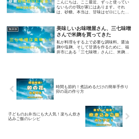
こんにちは。ここ最近、ずっと使ってい
ないものが我が家にはあります。それ
は、砂糖。本当は、甘味はゼロにしたい
気持ちもあるのですが、たまにちょっと
味を整えたい時も。そんな時に、わたし
は、甘酒を使っています。今日は、いつ
美味しいお味噌屋さん、三七味噌
無添加
も米麹を買いに行く「三七味...
さんで米麹を買ってきた
私が料理をする上で必要な調味料。醤油
麹や塩麹、そして甘酒を作るために、福
井市にある「三七味噌」さんに、米麹を
買いに行きました❗優しいご夫婦で営まれ
ていて、店内に入ると時間がゆっくりと
流れているような雰囲気がありました。
「三七味噌」さんは、麹...
時間も節約！煮詰めるだけの簡単手作り
卯の花の作り方
子どものお弁当にも大人気！楽ちん炊き
込みご飯のレシピ