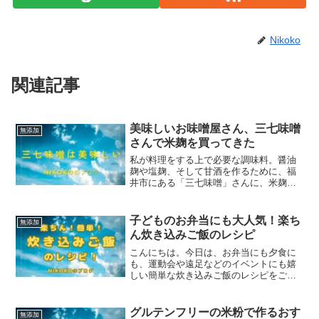
Nikoko
関連記事
美味しいお味噌屋さん、三七味噌
無添加
さんで米麹を買ってきた
私が料理をする上で必要な調味料。醤油
麹や塩麹、そして甘酒を作るために、福
井市にある「三七味噌」さんに、米麹を
買いに行きました❗優しいご夫婦で営まれ
ていて、店内に入ると時間がゆっくりと
流れているような雰囲気がありました。
子どものお弁当にも大人気！楽ち
無添加
「三七味噌」さんは、麹...
ん炊き込みご飯のレシピ
こんにちは。今日は、お弁当にも夕食に
も、運動会や遠足などのイベントにも嬉
しい簡単な炊き込みご飯のレシピをご紹
介したいと思います。炊き込みご飯とい
うと、ちょっとめんどくさいなー :-( と思
うかもしれませんが、これがとっても簡
グルテンフリーの米粉で作るおす
無添加