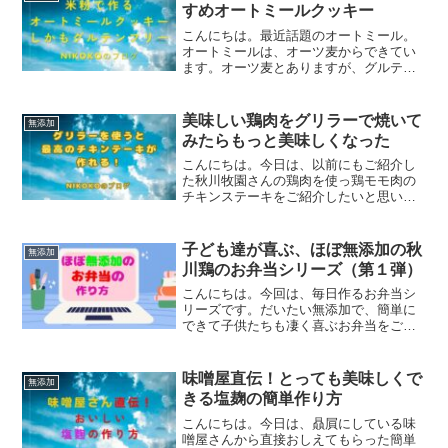
単にできるんです...
すめオートミールクッキー
こんにちは。最近話題のオートミール。
オートミールは、オーツ麦からできてい
ます。オーツ麦とありますが、グルテン
フリー食材です。食物繊維が豊富で、ビ
タミンも含まれています。今日は、オー
ブントースターを使って、簡単にできる
美味しい鶏肉をグリラーで焼いて
無添加
オートミールのおやつをご...
みたらもっと美味しくなった
こんにちは。今日は、以前にもご紹介し
た秋川牧園さんの鶏肉を使っ鶏モモ肉の
チキンステーキをご紹介したいと思いま
す。今回は、ちょっとある物を調理道具
に使用してみました✨️それは、、、グリ
ラー＼(^o^)／グリラーを使うと、お魚も
子ども達が喜ぶ、ほぼ無添加の秋
無添加
お肉も美味しく焼...
川鶏のお弁当シリーズ（第１弾）
こんにちは。今回は、毎日作るお弁当シ
リーズです。だいたい無添加で、簡単に
できて子供たちも凄く喜ぶお弁当をご紹
介しますね。今日は、スーパーで、お買
い得品になっていた秋川牧園さんの秋川
鶏肉を見つけたので、それを使った、鶏
味噌屋直伝！とっても美味しくで
無添加
肉弁当です。鶏肉メニュー...
きる塩麹の簡単作り方
こんにちは。今日は、贔屓にしている味
噌屋さんから直接おしえてもらった簡単