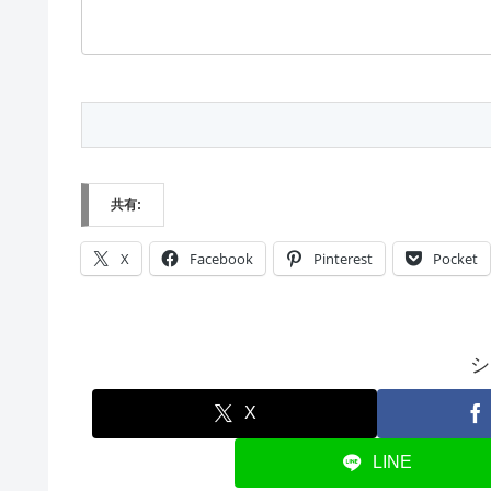
共有:
X
Facebook
Pinterest
Pocket
シ
X
LINE