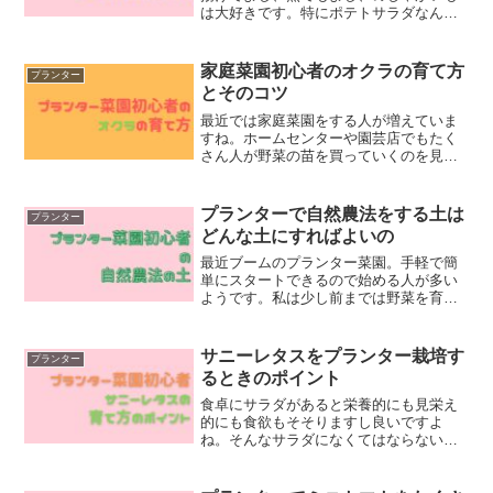
は大好きです。特にポテトサラダなんか
最高ですね。特に春植えの新じゃがいも
は味わいも良く、煮っ転がしなんかにし
たら皮まで食べられちゃますよ。料理に
家庭菜園初心者のオクラの育て方
プランター
関してこんな万能野菜は無...
とそのコツ
最近では家庭菜園をする人が増えていま
すね。ホームセンターや園芸店でもたく
さん人が野菜の苗を買っていくのを見か
けます。今日は家庭菜園で初心者がオク
ラを育てる方法をまとめました。種まき
から収穫までの流れをコツなどを含めて
プランターで自然農法をする土は
プランター
まとめていますのでご覧に...
どんな土にすればよいの
最近ブームのプランター菜園。手軽で簡
単にスタートできるので始める人が多い
ようです。私は少し前までは野菜を育て
るなんてほぼ興味が無いって言うくらい
だったのに、気がつけば何だかんだでプ
ランター菜園をはじめてました。きっか
サニーレタスをプランター栽培す
プランター
けは農薬も、肥料も使わな...
るときのポイント
食卓にサラダがあると栄養的にも見栄え
的にも食欲もそそりますし良いですよ
ね。そんなサラダになくてはならないサ
ニーレタスをプランターで栽培しようと
思い始めました。収穫したてをすぐに食
べることを想像してのサニーレタスを育