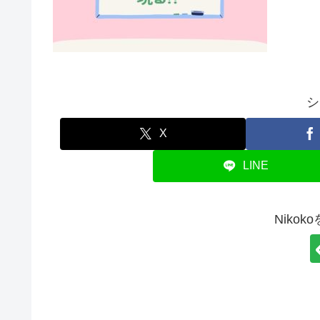
シ
X
LINE
Niko