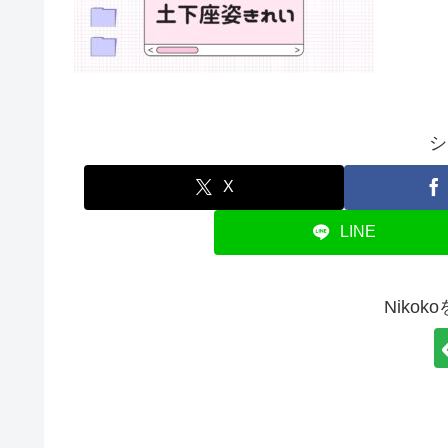
シ
X
LINE
Niko