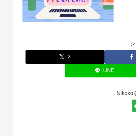
シ
X
LINE
Niko