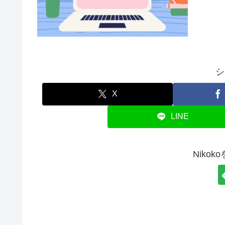
シ
X
LINE
Niko