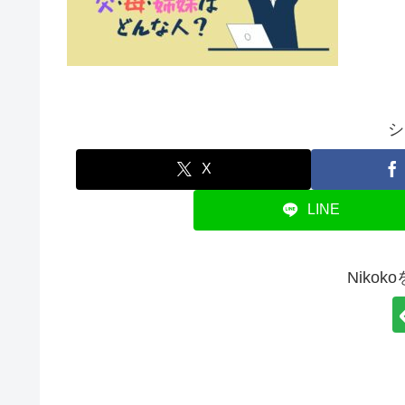
シ
X
LINE
Niko